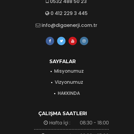
0532 488 50 23
0 412 229 3 445
info@digaenerji.com.tr
SAYFALAR
Misyonumuz
Vizyonumuz
HAKKINDA
ÇALIŞMA SAATLERI
Hafta İçi :
08:30 - 18:00